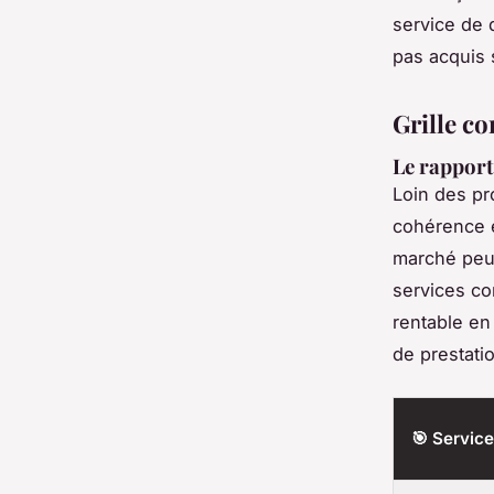
service de 
pas acquis 
Grille c
Le rapport
Loin des pr
cohérence e
marché peut
services co
rentable en
de prestati
🎯 Service