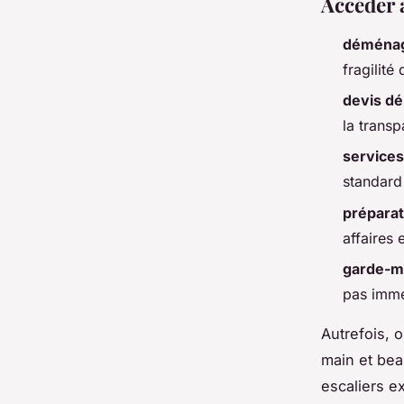
Accéder 
déménag
fragilité
devis d
la transp
service
standard
prépara
affaires
garde-m
pas immé
Autrefois, 
main et bea
escaliers e