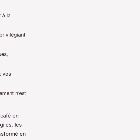
 à la
rivilégiant
ues,
z vos
ement n’est
 café en
iles, les
ansformé en