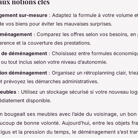
aux notions clés
ement sur-mesure
: Adaptez la formule à votre volume et
 de vos biens pour éviter les mauvaises surprises.
éménagement
: Comparez les offres selon vos besoins, en p
arence et la couverture des prestations.
s de déménagement
: Choisissez entre formules économiq
 ou tout inclus selon votre niveau d’autonomie.
tion déménagement
: Organisez un rétroplanning clair, trie
 et prévoyez les démarches administratives.
eubles
: Utilisez un stockage sécurisé si votre nouveau log
diatement disponible.
on bougeait ses meubles avec l’aide du voisinage, un bon
ucoup de bonne volonté. Aujourd’hui, entre les objets frag
xigus et la pression du temps, le déménagement s’est tr