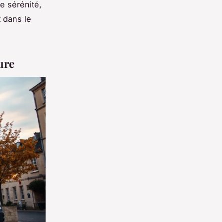
e sérénité,
t dans le
ure