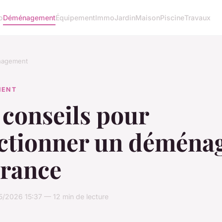
o
Déménagement
Équipement
Immo
Jardin
Maison
Piscine
Travaux
agement
MENT
 conseils pour
ectionner un déména
France
5/2026 15:37 — 12 min de lecture