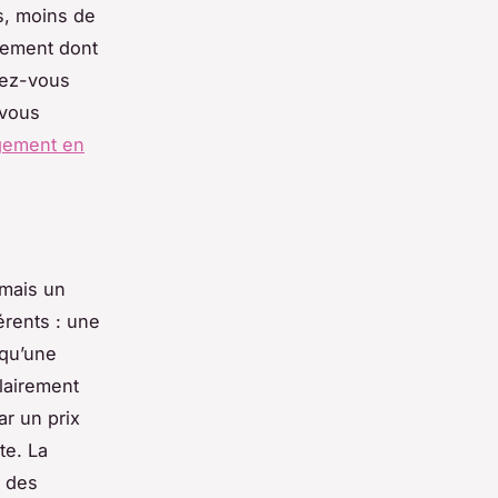
s, moins de
gnement dont
rez-vous
 vous
agement en
mais un
érents : une
qu’une
lairement
r un prix
te. La
r des