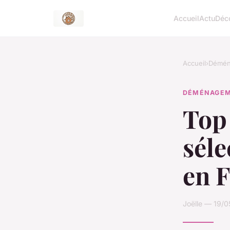
Accueil
Actu
Déc
Accueil
›
Démén
DÉMÉNAGE
Top
sél
en 
Joëlle — 19/0