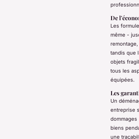
professionne
De l'écono
Les formule
même - jusq
remontage,
tandis que 
objets frag
tous les a
équipées.
Les garant
Un déménag
entreprise 
dommages li
biens pendan
une traçabi