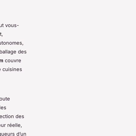
ut vous-
t,
utonomes,
mballage des
um
couvre
 cuisines
oute
les
tection des
ur réelle,
queurs d’un