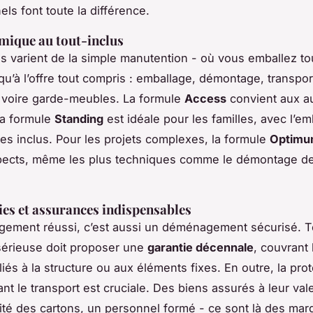
ls font toute la différence.
mique au tout-inclus
s varient de la simple manutention - où vous emballez to
u’à l’offre tout compris : emballage, démontage, transpor
 voire garde-meubles. La formule
Access
convient aux a
la formule
Standing
est idéale pour les familles, avec l’e
iles inclus. Pour les projets complexes, la formule
Optim
spects, même les plus techniques comme le démontage de
ies et assurances indispensables
ement réussi, c’est aussi un déménagement sécurisé. T
sérieuse doit proposer une
garantie décennale
, couvrant 
és à la structure ou aux éléments fixes. En outre, la pro
t le transport est cruciale. Des biens assurés à leur vale
lité des cartons, un personnel formé - ce sont là des mar