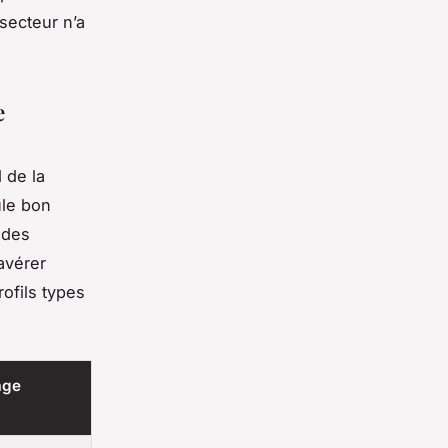
secteur n’a
e
 de la
ule bon
 des
avérer
rofils types
age