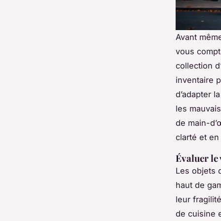
Avant même 
vous compte
collection 
inventaire p
d’adapter l
les mauvais
de main-d’œ
clarté et en
Évaluer le 
Les objets 
haut de gam
leur fragil
de cuisine 