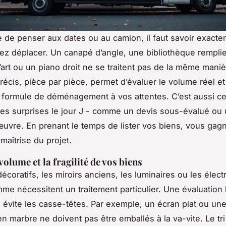
de penser aux dates ou au camion, il faut savoir exact
z déplacer. Un canapé d’angle, une bibliothèque rempli
d’art ou un piano droit ne se traitent pas de la même maniè
récis, pièce par pièce, permet d’évaluer le volume réel et
a formule de déménagement à vos attentes. C’est aussi ce
es surprises le jour J - comme un devis sous-évalué o
uvre. En prenant le temps de lister vos biens, vous gag
 maîtrise du projet.
volume et la fragilité de vos biens
décoratifs, les miroirs anciens, les luminaires ou les éle
me nécessitent un traitement particulier. Une évaluation
ité évite les casse-têtes. Par exemple, un écran plat ou un
en marbre ne doivent pas être emballés à la va-vite. Le tri