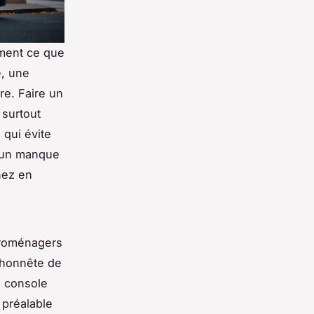
ement ce que
e, une
re. Faire un
 surtout
 qui évite
u un manque
nez en
ctroménagers
 honnête de
e console
 préalable