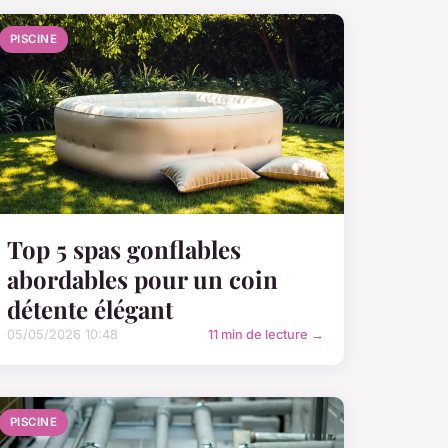
PISCINE
Top 5 spas gonflables
abordables pour un coin
détente élégant
05/05/2026 10:48
11 min de lecture →
PISCINE