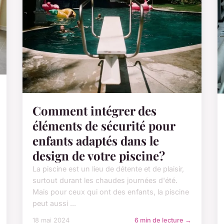
Comment intégrer des
éléments de sécurité pour
enfants adaptés dans le
design de votre piscine?
La piscine est un lieu de détente et de plaisir,
surtout durant les chaudes journées d'été.
Mais pour ceux qui ont des enfants, la piscine
peut aussi ...
18 mai 2024
6 min de lecture →