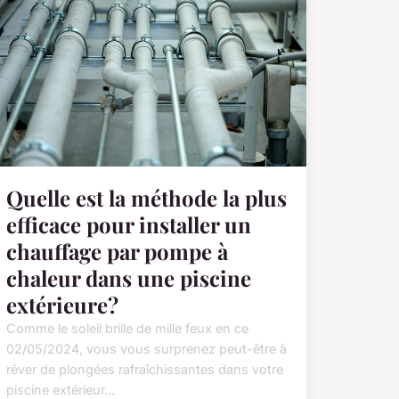
Quelle est la méthode la plus
efficace pour installer un
chauffage par pompe à
chaleur dans une piscine
extérieure?
Comme le soleil brille de mille feux en ce
02/05/2024, vous vous surprenez peut-être à
rêver de plongées rafraîchissantes dans votre
piscine extérieur...