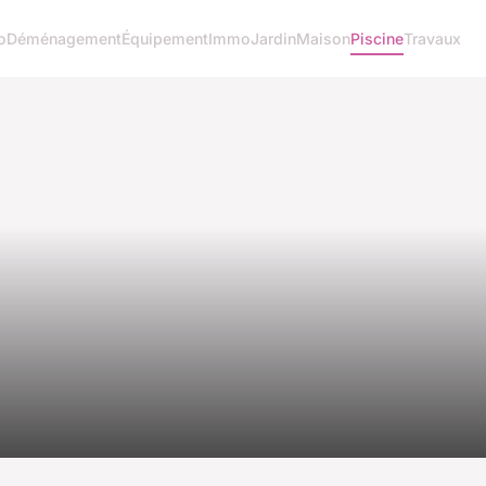
o
Déménagement
Équipement
Immo
Jardin
Maison
Piscine
Travaux