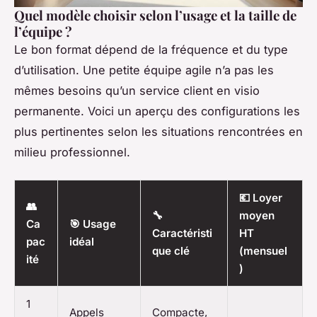
Quel modèle choisir selon l’usage et la taille de
l’équipe ?
Le bon format dépend de la fréquence et du type
d’utilisation. Une petite équipe agile n’a pas les
mêmes besoins qu’un service client en visio
permanente. Voici un aperçu des configurations les
plus pertinentes selon les situations rencontrées en
milieu professionnel.
💶 Loyer
👥
🔧
moyen
Ca
🎯 Usage
Caractéristi
HT
pac
idéal
que clé
(mensuel
ité
)
1
Appels
Compacte,