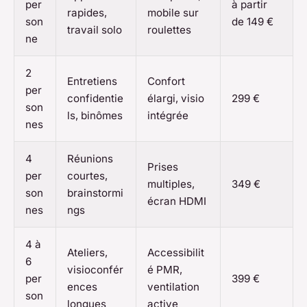
per
à partir
rapides,
mobile sur
son
de 149 €
travail solo
roulettes
ne
2
Entretiens
Confort
per
confidentie
élargi, visio
299 €
son
ls, binômes
intégrée
nes
4
Réunions
Prises
per
courtes,
multiples,
349 €
son
brainstormi
écran HDMI
nes
ngs
4 à
Ateliers,
Accessibilit
6
visioconfér
é PMR,
per
399 €
ences
ventilation
son
longues
active